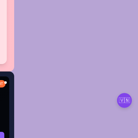
OT
🇻🇳