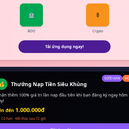
🏦
₿
BDO
Crypto
Tải ứng dụng ngay!
GIỚI HẠN
H
Thưởng Nạp Tiền Siêu Khủng
💰
hận thêm 100% giá trị lần nạp đầu tiên khi bạn đăng ký ngay hôm
y!
1.000.000đ
ên đến
Có hạn - Kết thúc sau 72 giờ