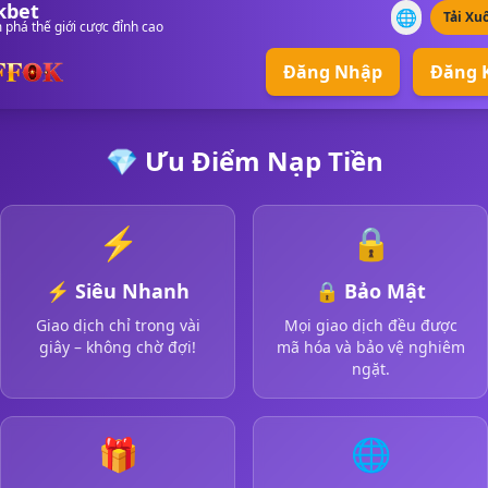
kbet
🌐
Tải Xu
phá thế giới cược đỉnh cao
Đăng Nhập
Đăng 
💎 Ưu Điểm Nạp Tiền
⚡
🔒
⚡ Siêu Nhanh
🔒 Bảo Mật
Giao dịch chỉ trong vài
Mọi giao dịch đều được
giây – không chờ đợi!
mã hóa và bảo vệ nghiêm
ngặt.
🎁
🌐