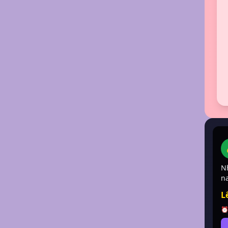
N
na
L
⏰ 