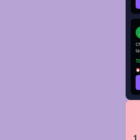
C
tạ
T
⏰ 
1