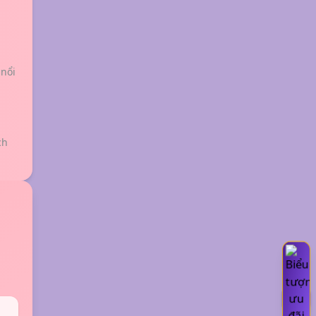
 nổi
ch