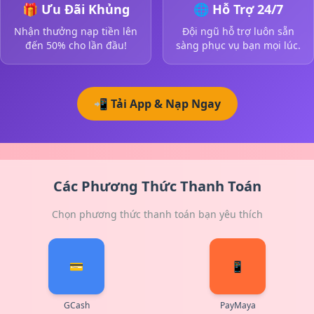
🎁 Ưu Đãi Khủng
🌐 Hỗ Trợ 24/7
Nhận thưởng nạp tiền lên
Đội ngũ hỗ trợ luôn sẵn
đến 50% cho lần đầu!
sàng phục vụ bạn mọi lúc.
📲 Tải App & Nạp Ngay
Các Phương Thức Thanh Toán
Chọn phương thức thanh toán bạn yêu thích
💳
📱
GCash
PayMaya