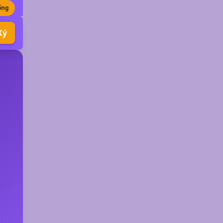
ống
Ký