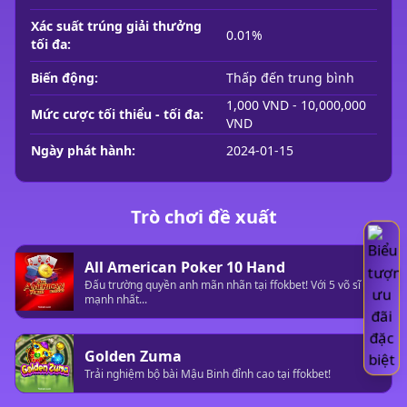
Xác suất trúng giải thưởng
0.01%
tối đa:
Biến động:
Thấp đến trung bình
1,000 VND - 10,000,000
Mức cược tối thiểu - tối đa:
VND
Ngày phát hành:
2024-01-15
Trò chơi đề xuất
All American Poker 10 Hand
Đấu trường quyền anh mãn nhãn tại ffokbet! Với 5 võ sĩ
mạnh nhất...
Golden Zuma
Trải nghiệm bộ bài Mậu Binh đỉnh cao tại ffokbet!